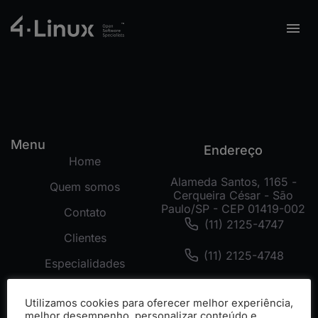
Menu
Endereço
Home
Alameda Santos, 1165 -
Quem somos
Cerqueira César - São
Paulo/SP - CEP 01419-002
Contato
(11) 2125-4747
Clientes
(11) 2125-4748
Especialidades
(11) 99178-3872
Tecnologias
Utilizamos cookies para oferecer melhor experiência,
Cases
melhor desempenho, personalizar conteúdo e