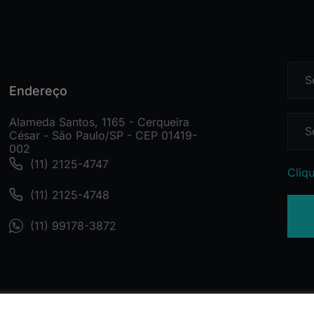
Endereço
Alameda Santos, 1165 - Cerqueira
César - São Paulo/SP - CEP 01419-
002
(11) 2125-4747
Cliqu
(11) 2125-4748
(11) 99178-3872