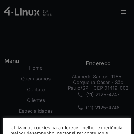
Menu
Endereço
Home
Alameda Santos, 1165 -
Quem somos
Cerqueira César - São
Paulo/SP - CEP 01419-002
Contato
(11) 2125-4747
Clientes
(11) 2125-4748
Especialidades
(11) 99178-3872
Tecnologias
Utilizamos cookies para oferecer melhor experiência,
Cases
melhor desempenho, personalizar conteúdo e