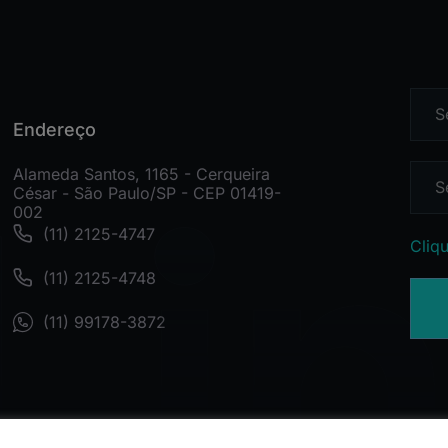
Endereço
Alameda Santos, 1165 - Cerqueira
César - São Paulo/SP - CEP 01419-
002
(11) 2125-4747
Cliqu
(11) 2125-4748
(11) 99178-3872