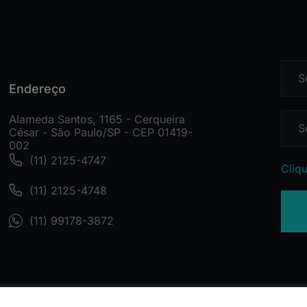
Endereço
Alameda Santos, 1165 - Cerqueira
César - São Paulo/SP - CEP 01419-
002
(11) 2125-4747
Cliqu
(11) 2125-4748
(11) 99178-3872