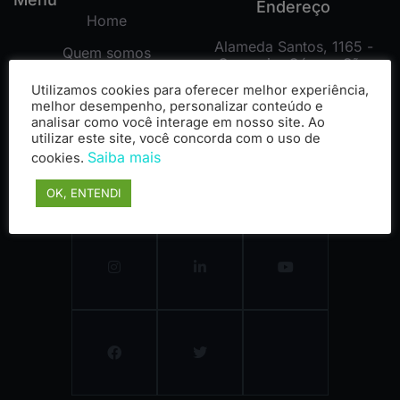
Endereço
Home
Alameda Santos, 1165 -
Quem somos
Cerqueira César - São
Paulo/SP - CEP 01419-002
Contato
Utilizamos cookies para oferecer melhor experiência,
(11) 2125-4747
melhor desempenho, personalizar conteúdo e
Clientes
analisar como você interage em nosso site. Ao
utilizar este site, você concorda com o uso de
(11) 2125-4748
Especialidades
Saiba mais
cookies.
(11) 99178-3872
Tecnologias
OK, ENTENDI
Cases