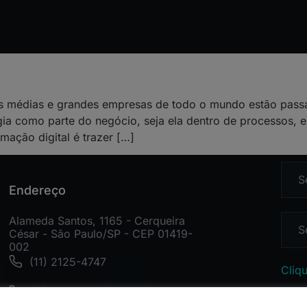
as médias e grandes empresas de todo o mundo estão pas
ogia como parte do negócio, seja ela dentro de processos, e
mação digital é trazer […]
Endereço
Alameda Santos, 1165 - Cerqueira
César - São Paulo/SP - CEP 01419-
002
(11) 2125-4747
Cliqu
(11) 2125-4748