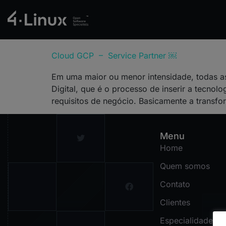
Cloud GCP – Service Partner ￼
Em uma maior ou menor intensidade, todas 
Digital, que é o processo de inserir a tecnol
requisitos de negócio. Basicamente a transfor
Menu
Home
Quem somos
Contato
Clientes
Especialidades