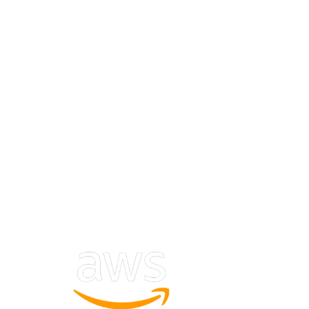
para Cloud - aproveitou
para implementar a cultura
DevOps.
O objetivo era tirar o máximo proveito dos
recursos da Cloud, e para isso reescreveu
trechos de vários aplicativos e implementou
conceitos como versionamento e deploys
automático de aplicações.
Setor:
TI - Governo
Tecnologias: