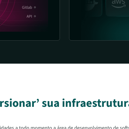
rsionar’ sua infraestrutu
idades a todo momento a área de desenvolvimento de softwa