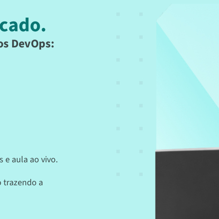
rcado.
os DevOps:
 e aula ao vivo.
 trazendo a