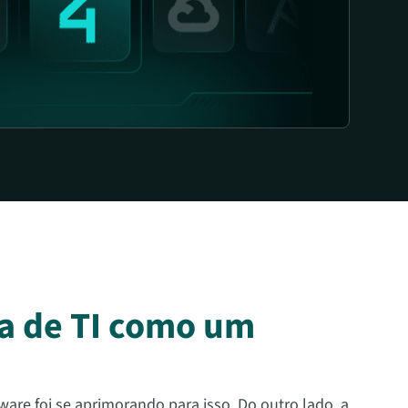
ra de TI como um
re foi se aprimorando para isso. Do outro lado, a