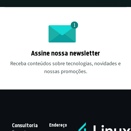
de tecnologia, como poder de computação,
armazenamento e banco de dados, conforme a
necessidade, de um provedor de nuvem, como
por exemplo a Google Cloud Platform, Amazon
Web Services, Microsoft Azure, entre outras.
Assine nossa newsletter
Receba conteúdos sobre tecnologias, novidades e
nossas promoções.
Consultoria
Endereço