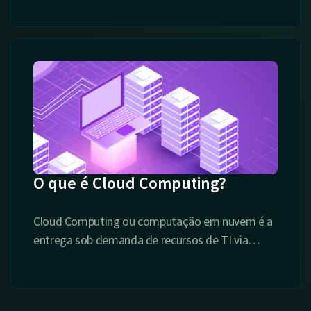
uma maneira mais escalável.
O que é Cloud Computing?
Cloud Computing ou computação em nuvem é a
entrega sob demanda de recursos de TI via
is
internet com preços pré-pagos. Ao invés de
comprar, possuir e manter centros de dados
físicos e servidores, você pode acessar serviços