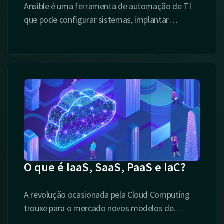
Ansible é uma ferramenta de automação de TI
que pode configurar sistemas, implantar
is
aplicativos e provisionar recursos de nuvem.
O que é IaaS, SaaS, PaaS e IaC?
A revolução ocasionada pela Cloud Computing
trouxe para o mercado novos modelos de
is
negócio e formas de disponibilizar serviços de