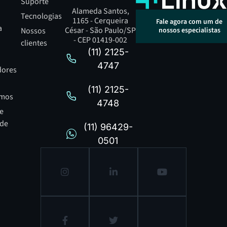
Suporte
Alameda Santos,
Tecnologias
1165 - Cerqueira
Fale agora com um de
a
César - São Paulo/SP
nossos especialistas
Nossos
- CEP 01419-002
clientes
(11) 2125-
4747
dores
(11) 2125-
mos
4748
de
ade
(11) 96429-
0501