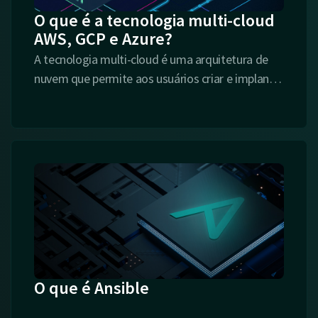
O que é a tecnologia multi-cloud
AWS, GCP e Azure?
A tecnologia multi-cloud é uma arquitetura de
nuvem que permite aos usuários criar e implantar
is
aplicativos e serviços em múltiplas nuvens
públicas ou privadas.
O que é Ansible