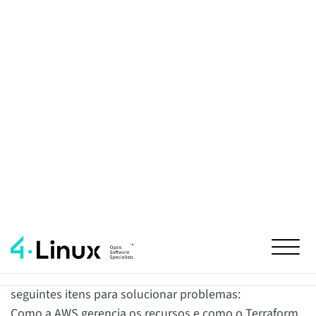
Troubleshooting de
Terraform na AWS
Normalmente um administrador do ambiente
Terraform na Cloud da AWS precisa conhecer os
seguintes itens para solucionar problemas:
Como a AWS gerencia os recursos e como o Terraform