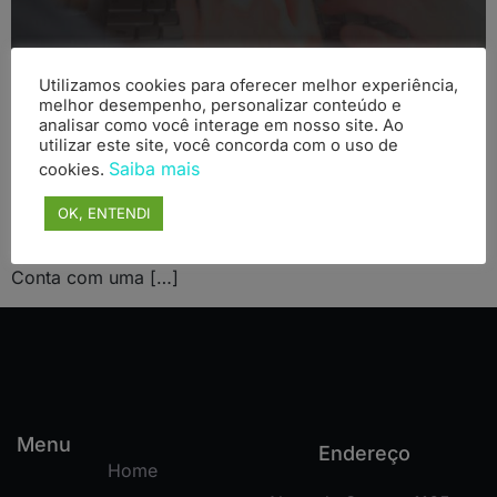
Utilizamos cookies para oferecer melhor experiência,
melhor desempenho, personalizar conteúdo e
Case: Suporte 24×7 em Jboss e WildFly para emissão
analisar como você interage em nosso site. Ao
de milhões de notas fiscais eletrônicas Setor: Software
utilizar este site, você concorda com o uso de
Saiba mais
cookies.
Tecnologias: Sobre o cliente A Eicon atua desde 1984
como integradora de soluções de gestão para o setor
OK, ENTENDI
público e privado, sendo o carro chefe da empresa a
emissão de notas fiscais eletrônicas para prefeituras.
Conta com uma […]
Menu
Endereço
Home