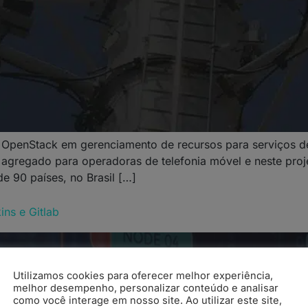
m OpenStack em gerenciamento de recursos para serviços d
 agregado para operadoras de telefonia móvel e neste proj
de 90 países, no Brasil […]
ns e Gitlab
Utilizamos cookies para oferecer melhor experiência,
melhor desempenho, personalizar conteúdo e analisar
como você interage em nosso site. Ao utilizar este site,