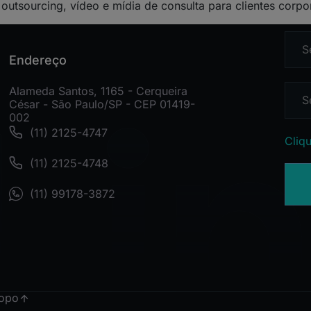
, outsourcing, vídeo e mídia de consulta para clientes corpo
Endereço
Alameda Santos, 1165 - Cerqueira
César - São Paulo/SP - CEP 01419-
002
(11) 2125-4747
Cliqu
(11) 2125-4748
(11) 99178-3872
topo