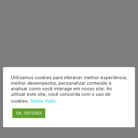
Utilizamos cookies para oferecer melhor experiência,
Implementar projetos e ministrar cursos
melhor desempenho, personalizar conteúdo e
analisar como você interage em nosso site. Ao
nos torna únicos.
utilizar este site, você concorda com o uso de
Saiba mais
cookies.
Conheça a 4Linux.
Consultoria e Suporte
OK, ENTENDI
Conheça nossos
mais de 20 anos de
experiência
e como trabalhamos e com quais