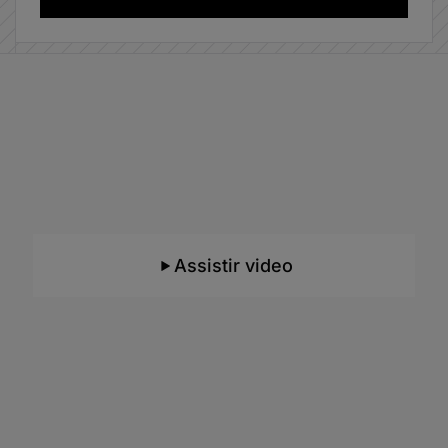
Aprenda em um ambiente com
Inteligência Artificial
O único do Brasil e focado para o ensino de
TI!
Assistir video