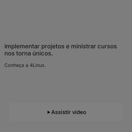
Implementar projetos e ministrar cursos
nos torna únicos.
Conheça a 4Linux.
Consultoria e Suporte
Conheça nossos
mais de 20 anos de
experiência
e como trabalhamos e com quais
tecnologias atuamos.
Assistir video