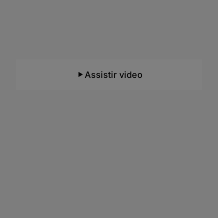
Aprenda em um ambiente com
Inteligência Artificial
O único do Brasil e focado para o ensino de
TI!
Assistir video