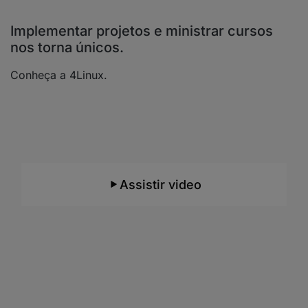
Implementar projetos e ministrar cursos
nos torna únicos.
Conheça a 4Linux.
Consultoria e Suporte
Conheça nossos
mais de 20 anos de
experiência
e como trabalhamos e com quais
tecnologias atuamos.
Assistir video