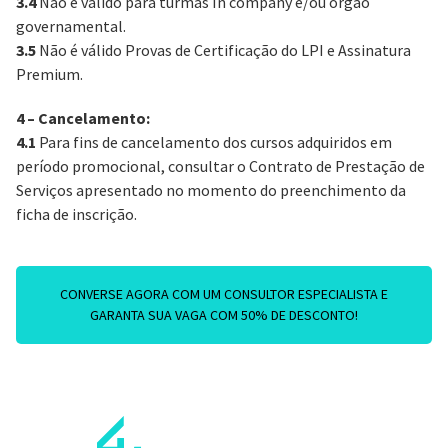
3.4
Não é válido para turmas In company e/ou orgão
governamental.
3.5
Não é válido Provas de Certificação do LPI e Assinatura
Premium.
4 – Cancelamento:
4.1
Para fins de cancelamento dos cursos adquiridos em
período promocional, consultar o Contrato de Prestação de
Serviços apresentado no momento do preenchimento da
ficha de inscrição.
CONVERSE AGORA COM UM CONSULTOR ESPECIALISTA E
GARANTA SUA VAGA COM 50% DE DESCONTO!