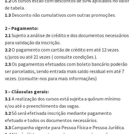
1.2
Os cursos estão com descontos de 50% aplicados no valor
de tabela.
1.3
Desconto não cumulativos com outras promoções.
2 – Pagamento:
2.1
Sujeito a análise de crédito e dos documentos necessários
para validação da inscrição.
2.2
O pagamento com cartão de crédito em até 12 vezes
s/juros ou até 21 vezes ( consulte condições ).
2.3
Os pagamentos efetuados com boleto bancário poderão
ser parcelados, sendo entrada mais saldo residual em até 7
vezes. (consulte-nos para mais informações)
3 – Cláusulas gerais:
3.1
A realização dos cursos está sujeita a quórum mínimo
e/ou até o preenchimento das vagas.
3.2
Só será efetivada inscrição mediante pagamento
efetuado e todos os documentos necessários.
3.3
Campanha vigente para Pessoa Física e Pessoa Jurídica.