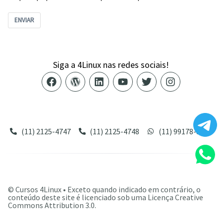
ENVIAR
Siga a 4Linux nas redes sociais!
Alameda Santos, 1165 – Cerqueira César – São Paulo/SP –
CEP 01419-002
(11) 2125-4747
(11) 2125-4748
(11) 99178-3872
©
Cursos 4Linux • Exceto quando indicado em contrário, o
conteúdo deste site é licenciado sob uma Licença Creative
Commons Attribution 3.0.