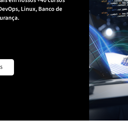
ais em nossos +40 cursos
 DevOps, Linux, Banco de
urança.
AS