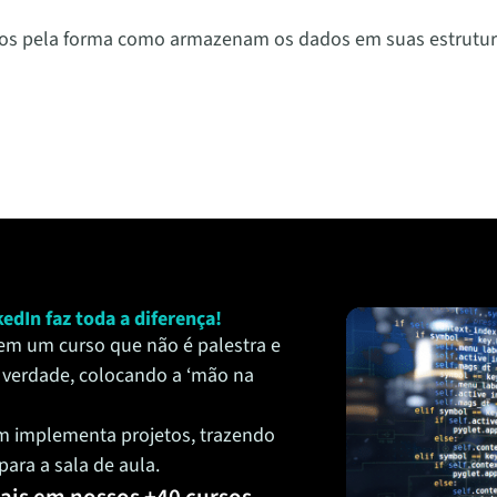
dos pela forma como armazenam os dados em suas estrutura
edIn faz toda a diferença!
a em um curso que não é palestra e
 verdade, colocando a ‘mão na
m implementa projetos, trazendo
ara a sala de aula.