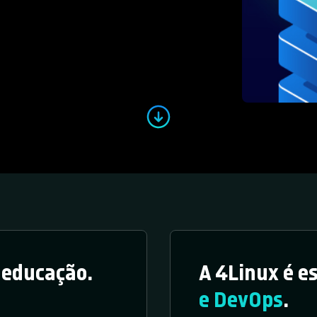
a educação.
A 4Linux é e
e DevOps
.