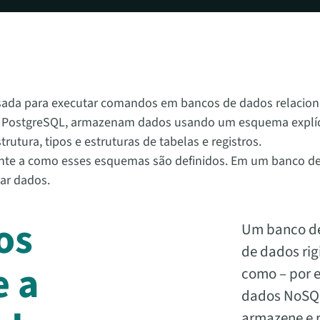
sada para executar comandos em bancos de dados relaciona
e PostgreSQL, armazenam dados usando um esquema explí
utura, tipos e estruturas de tabelas e registros.
nte a como esses esquemas são definidos. Em um banco de 
ar dados.
os
Um banco de
de dados ri
e a
como – por 
dados NoSQL
armazene e 