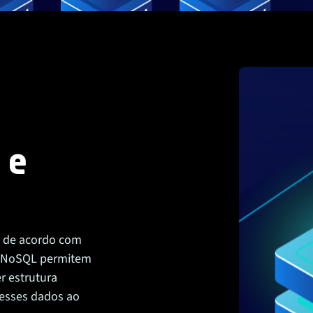
 e
s de acordo com
as NoSQL permitem
 estrutura
 esses dados ao