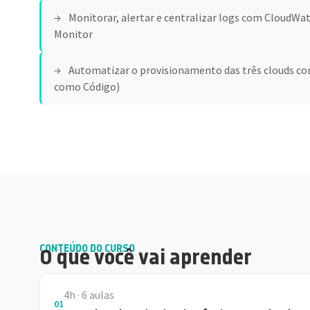
Monitorar, alertar e centralizar logs com CloudWat
Monitor
Automatizar o provisionamento das três clouds co
como Código)
CONTEÚDO DO CURSO
O que você vai aprender
4h · 6 aulas
01