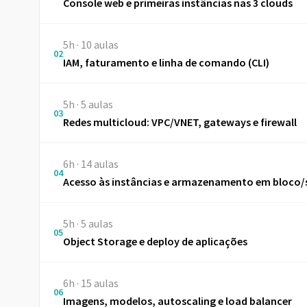
Console web e primeiras instâncias nas 3 clouds
5h · 10 aulas
02
IAM, faturamento e linha de comando (CLI)
5h · 5 aulas
03
Redes multicloud: VPC/VNET, gateways e firewall
6h · 14 aulas
04
Acesso às instâncias e armazenamento em bloco/
5h · 5 aulas
05
Object Storage e deploy de aplicações
6h · 15 aulas
06
Imagens, modelos, autoscaling e load balancer