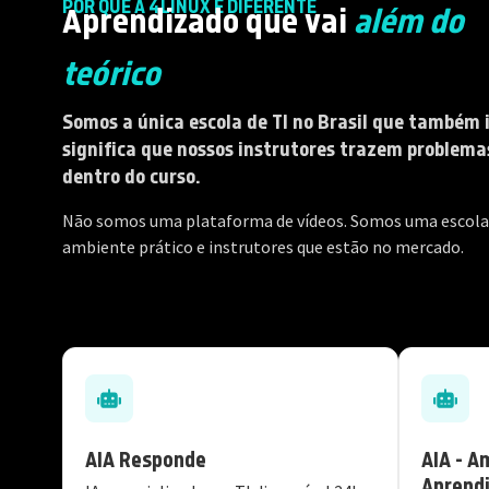
POR QUE A 4LINUX É DIFERENTE
Aprendizado que vai
além do
teórico
Somos a única escola de TI no Brasil que também
significa que nossos instrutores trazem problema
dentro do curso.
Não somos uma plataforma de vídeos. Somos uma escola
ambiente prático e instrutores que estão no mercado.
AIA Responde
AIA - A
Aprend