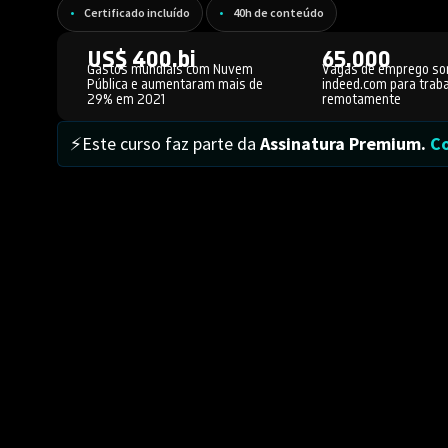
Certificado incluído
40h de conteúdo
US$ 400.bi
65.000
Gastos mundiais com Nuvem
Vagas de emprego so
Pública e aumentaram mais de
indeed.com para traba
29% em 2021
remotamente
⚡Este curso faz parte da
Assinatura Premium.
Co