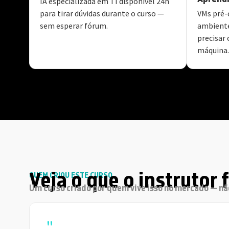
IA especializada em TI disponível 24h
para tirar dúvidas durante o curso —
VMs pré-
sem esperar fórum.
ambiente
precisar 
máquina.
Veja o que o instrutor 
QUEM CRIOU ESTE CURSO
Um curso criado por quem vive isso no mercado — não
"