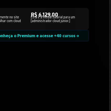
R$ 6.129,00
mente no site
Esta é a média salarial para um
lhar com cloud
[administrador cloud júnior.]
nheça o Premium e acesse +40 cursos →