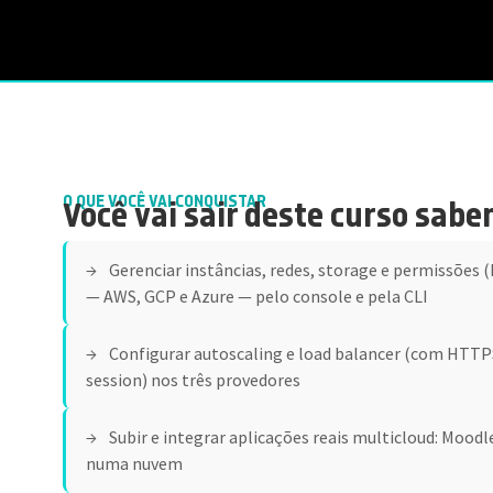
O QUE VOCÊ VAI CONQUISTAR
Você vai sair deste curso sabe
Gerenciar instâncias, redes, storage e permissões (
— AWS, GCP e Azure — pelo console e pela CLI
Configurar autoscaling e load balancer (com HTTPS
session) nos três provedores
Subir e integrar aplicações reais multicloud: Moodl
numa nuvem