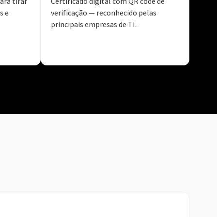
ara tirar
Certificado digital com QR code de
s e
verificação — reconhecido pelas
principais empresas de TI.