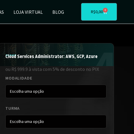
0
AS
LOJA VIRTUAL
BLOG
R$
0,00
CLOUD
Cloud Services Administrator: AWS, GCP, Azure
ou R$ 999.9 à vista com 5% de desconto no PIX
MODALIDADE
TURMA