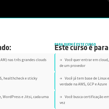
PARA QUEM É ESTE CURSO
ndo:
Este curso é para 
IAM) nas três grandes clouds
Você quer entrar em cloud,
de um provedor
, healthcheck e sticky
Você já tem base de Linux 
verdade na AWS, GCP e Azure
e, WordPress e Jitsi, cada uma
Você busca certificação em
vez