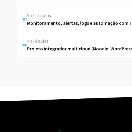
5h · 12 aulas
07
Monitoramento, alertas, logs e automação com 
4h · 4 aulas
08
Projeto integrador multicloud (Moodle, WordPress 