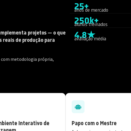
25+
anos de mercado
250k+
alunos treinados
4.8★
 implementa projetos — o que
avaliação média
s reais de produção para
 com metodologia própria,
mbiente Interativo de
Papo com o Mestre
izagem