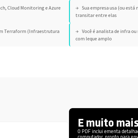
ch, Cloud Monitoring e Azure
Sua empresa usa (ou está 
transitar entre elas
m Terraform (Infraestrutura
Você é analista de infra ou
com leque amplo
E muito mais
O PDF inclui ementa detalha
computador, pronto para envi