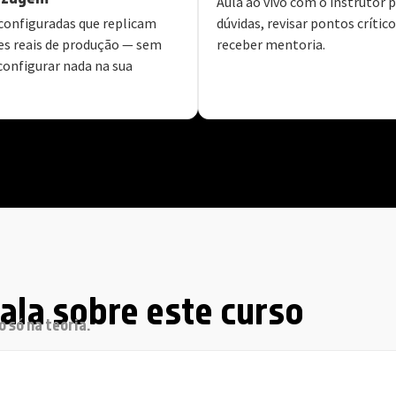
Aula ao vivo com o instrutor p
configuradas que replicam
dúvidas, revisar pontos crítico
s reais de produção — sem
receber mentoria.
configurar nada na sua
fala sobre este curso
 só na teoria.