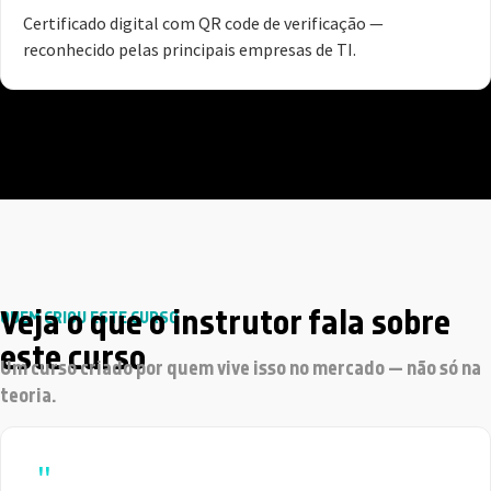
Certificado digital com QR code de verificação —
reconhecido pelas principais empresas de TI.
Veja o que o instrutor fala sobre
QUEM CRIOU ESTE CURSO
este curso
Um curso criado por quem vive isso no mercado — não só na
teoria.
"