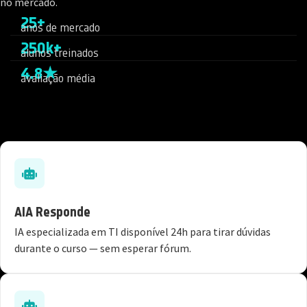
no mercado.
25+
anos de mercado
250k+
alunos treinados
4.8★
avaliação média
AIA Responde
IA especializada em TI disponível 24h para tirar dúvidas
durante o curso — sem esperar fórum.