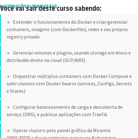
O QUE VOCÊ VAI CONQUISTAR
Você vai sair deste curso sabendo:
Entender o funcionamento do Docker e criar/gerenciar
containers, imagens (com Dockerfile), redes e seu próprio
registry privado
Gerenciar volumes e plugins, usando storage em bloco e
distribuído direto na cloud (GCP/AWS)
Orquestrar múltiplos containers com Docker Compose e
subir clusters com Docker Swarm (services, Configs, Secrets
e Stacks)
Configurar balanceamento de carga e descoberta de
serviço (DNS), e publicar aplicações com Traefik
Operar clusters pelo painel gráfico da Mirantis
(MKE/MSR) e dar os primeiros passos no Kubernetes —