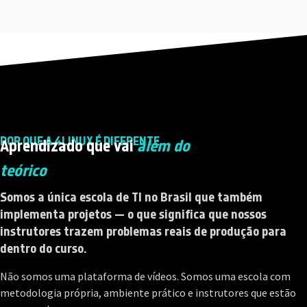
POR QUE A 4LINUX É DIFERENTE
Aprendizado que vai
além do
teórico
Somos a única escola de TI no Brasil que também
implementa projetos — o que significa que nossos
instrutores trazem problemas reais de produção para
dentro do curso.
Não somos uma plataforma de vídeos. Somos uma escola com
metodologia própria, ambiente prático e instrutores que estão