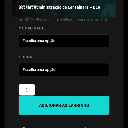
CONTAINER
Docker: Administração de Containers – DCA
ou R$ 1099 à vista com 5% de desconto no PIX
MODALIDADE
TURMA
ADICIONAR AO CARRINHO