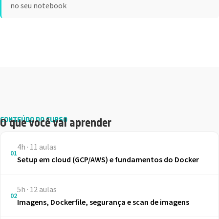
no seu notebook
CONTEÚDO DO CURSO
O que você vai aprender
4h · 11 aulas
01
Setup em cloud (GCP/AWS) e fundamentos do Docker
5h · 12 aulas
02
Imagens, Dockerfile, segurança e scan de imagens