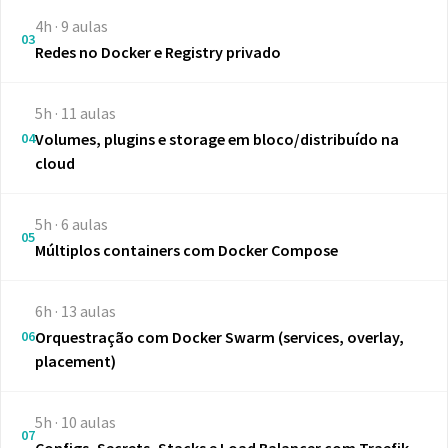
4h · 9 aulas
03
Redes no Docker e Registry privado
5h · 11 aulas
04
Volumes, plugins e storage em bloco/distribuído na
cloud
5h · 6 aulas
05
Múltiplos containers com Docker Compose
6h · 13 aulas
06
Orquestração com Docker Swarm (services, overlay,
placement)
5h · 10 aulas
07
Configs, Secrets, Stacks e Load Balancer com Traefik