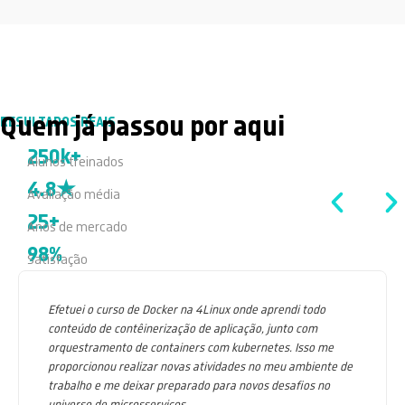
Quem já passou por aqui
RESULTADOS REAIS
250k+
Alunos treinados
4.8★
Avaliação média
25+
Anos de mercado
98%
Satisfação
Efetuei o curso de Docker na 4Linux onde aprendi todo
conteúdo de contêinerização de aplicação, junto com
orquestramento de containers com kubernetes. Isso me
proporcionou realizar novas atividades no meu ambiente de
trabalho e me deixar preparado para novos desafios no
universo de microsservicos.