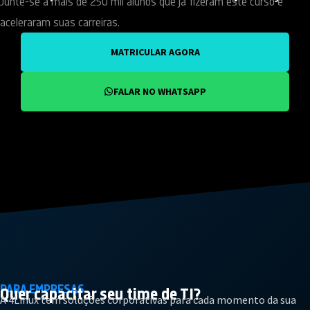
Junte-se a mais de 250 mil alunos que já fizeram este curso e
aceleraram suas carreiras.
MATRICULAR AGORA
FALAR NO WHATSAPP
PARA EMPRESAS
Quer capacitar seu
time de TI?
A 4Linux tem soluções corporativas para cada momento da sua