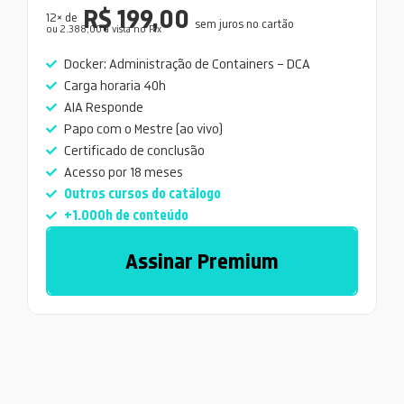
R$ 199,00
12× de
sem juros no cartão
ou 2.388,00 a vista no Pix
Docker: Administração de Containers – DCA
Carga horaria 40h
AIA Responde
Papo com o Mestre (ao vivo)
Certificado de conclusão
Acesso por 18 meses
Outros cursos do catálogo
+1.000h de conteúdo
Assinar Premium