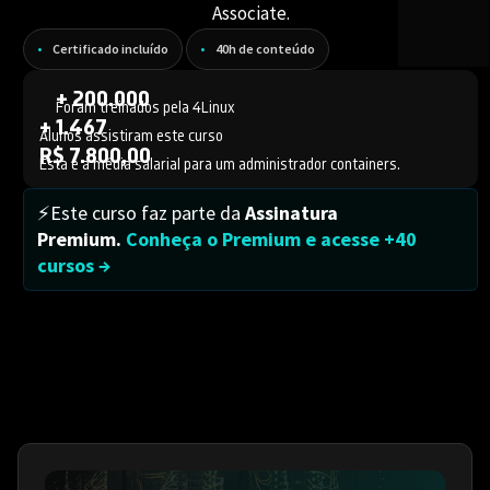
Associate.
Certificado incluído
40h de conteúdo
+ 200.000
Foram treinados pela 4Linux
+ 1.467
Alunos assistiram este curso
R$ 7.800,00
Esta é a média salarial para um administrador containers.
⚡Este curso faz parte da
Assinatura
Premium.
Conheça o Premium e acesse +40
cursos →