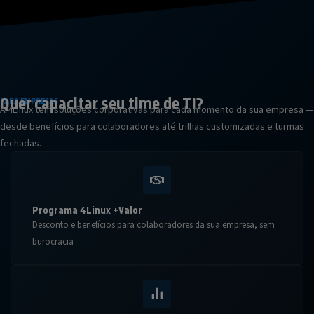
Quer capacitar seu
time de TI?
PARA EMPRESAS
A 4Linux tem soluções corporativas para cada momento da sua empresa —
desde benefícios para colaboradores até trilhas customizadas e turmas
fechadas.
Programa 4Linux +Valor
Desconto e benefícios para colaboradores da sua empresa, sem
burocracia