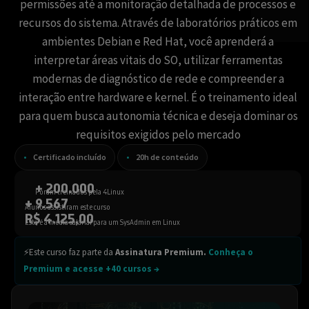
permissões até a monitoração detalhada de processos e
recursos do sistema. Através de laboratórios práticos em
ambientes Debian e Red Hat, você aprenderá a
interpretar áreas vitais do SO, utilizar ferramentas
modernas de diagnóstico de rede e compreender a
interação entre hardware e kernel. É o treinamento ideal
para quem busca autonomia técnica e deseja dominar os
requisitos exigidos pelo mercado
Certificado incluído
20h de conteúdo
+ 200.000
Foram treinados pela 4Linux
+ 9.567
Alunos assistiram este curso
R$ 4.125,00
Esta é a média salarial para um SysAdmin em Linux
⚡Este curso faz parte da
Assinatura Premium.
Conheça o
Premium e acesse +40 cursos →