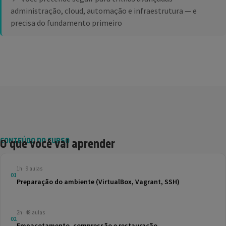
administração, cloud, automação e infraestrutura — e
precisa do fundamento primeiro
CONTEÚDO DO CURSO
O que você vai aprender
1h · 9 aulas
01
Preparação do ambiente (VirtualBox, Vagrant, SSH)
2h · 48 aulas
02
Empacotamento, compressão e restauração