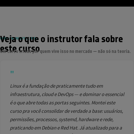
Veja o que o instrutor fala sobre
QUEM CRIOU ESTE CURSO
este curso
Um curso criado por quem vive isso no mercado — não só na teoria.
"
Linux é a fundação de praticamente tudo em
infraestrutura, cloud e DevOps — e dominar o essencial
é o que abre todas as portas seguintes. Montei este
curso pra você consolidar de verdade a base: usuários,
permissões, processos, systemd, hardware e rede,
praticando em Debian e Red Hat. Já atualizado para a