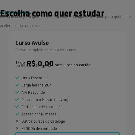
Escolha como quer estudar
OPÇÕES DE MATRÍCULA
Curso avulso para quem quer este conteúdo agora. Premium para quem quer
acelerar toda a carreira.
Curso Avulso
Acesso completo apenas a este curso
R$ 0,00
1x de
sem juros no cartão
ou R$ 0 à vista no PIX
Linux Essentials
Carga horaria 20h
AIA Responde
Papo com o Mestre (ao vivo)
Certificado de conclusão
Acesso por 12 meses
Outros cursos do catálogo
+1.000h de conteúdo