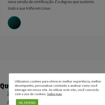
nova versão da certificação. É o degrau que sustenta
toda a sua trilha em Linux.
👨‍💻
Utilizamos cookies para oferecer melhor experiência, melhor
Quem já passou por aqui
RESULTADOS REAIS
desempenho, personalizar conteúdo e analisar como você
interage em nosso site. Ao utilizar este site, você concorda
250k+
com o uso de cookies.
Saiba mais
Alunos treinados
4.8★
OK, ENTENDI
Avaliação média