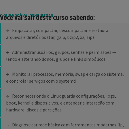
O QUE VOCÊ VAI CONQUISTAR
Você vai sair deste curso sabendo:
Empacotar, compactar, descompactar e restaurar
arquivos e diretórios (tar, gzip, bzip2, xz, zip)
Administrar usuários, grupos, senhas e permissões —
lendo e alterando donos, grupos e links simbólicos
Monitorar processos, memória, swap e carga do sistema,
e controlar serviços com o systemd
Reconhecer onde o Linux guarda configurações, logs,
boot, kernel e dispositivos, e entender a interação com
hardware, discos e partições
Diagnosticar rede básica com ferramentas modernas (ip,