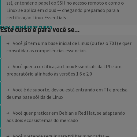
ss), entender o papel do SSH no acesso remoto e como o
Linux se aplica em cloud — chegando preparado para a
certificação Linux Essentials
PARA QUEM É ESTE CURSO
Este curso é para você se...
Você já tem uma base inicial de Linux (ou fez o 701) e quer
consolidar as competências essenciais
Você quer a certificação Linux Essentials da LPI e um
preparatório alinhado às versões 1.6 e 2.0
Você é de suporte, dev ou está entrando em TI e precisa
de uma base sólida de Linux
Você quer praticar em Debian e Red Hat, se adaptando
aos dois ecossistemas do mercado
Você pretende seguir para trilhas avançadas —