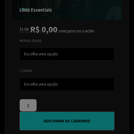
LINUX
Linux Essentials
R$ 0,00
1x de
sem juros no cartão
ou R$ 0 à vista com 5% de desconto no PIX
MODALIDADE
TURMA
ADICIONAR AO CARRINHO