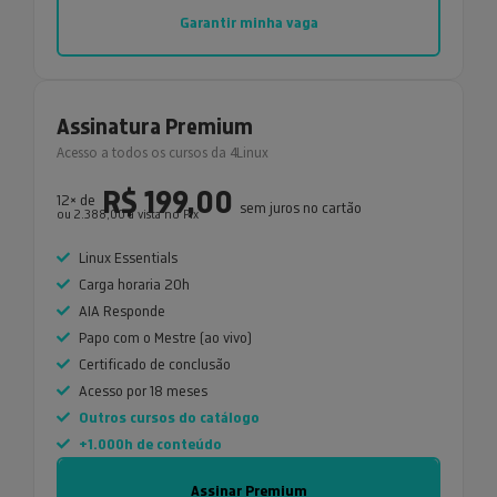
Garantir minha vaga
Assinatura Premium
Acesso a todos os cursos da 4Linux
R$ 199,00
12× de
sem juros no cartão
ou 2.388,00 a vista no Pix
Linux Essentials
Carga horaria 20h
AIA Responde
Papo com o Mestre (ao vivo)
Certificado de conclusão
Acesso por 18 meses
Outros cursos do catálogo
+1.000h de conteúdo
Assinar Premium