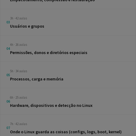
3h · 42 aulas
03
Usuários e grupos
4h · 26 aulas
04
Permissões, donos e diretórios especiais
5h · 34 aulas
05
Processos, carga e memória
6h · 25 aulas
06
Hardware, dispositivos e detecção no Linux
7h · 42 aulas
07
Onde o Linux guarda as coisas (configs, logs, boot, kernel)