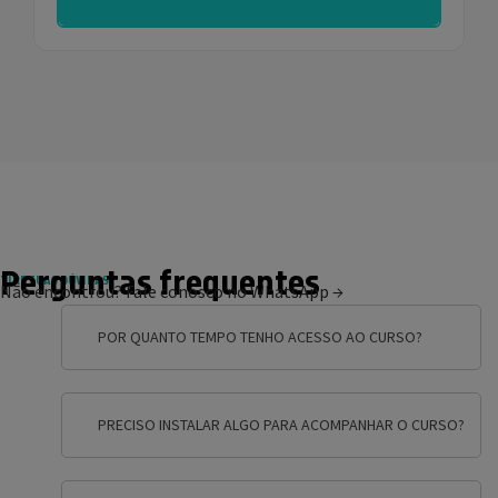
Perguntas frequentes
TIRE SUAS DÚVIDAS
Não encontrou?
Fale conosco no WhatsApp →
POR QUANTO TEMPO TENHO ACESSO AO CURSO?
PRECISO INSTALAR ALGO PARA ACOMPANHAR O CURSO?