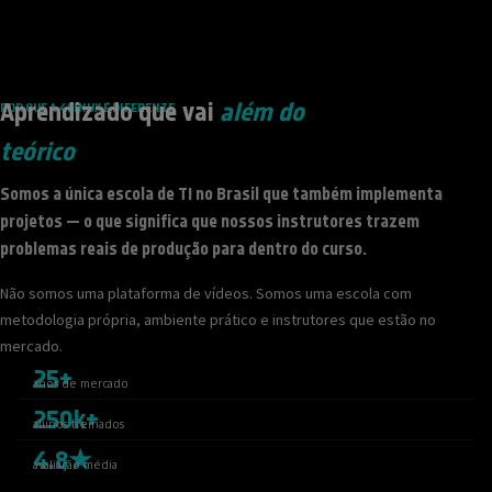
Aprendizado que vai
além do
POR QUE A 4LINUX É DIFERENTE
teórico
Somos a única escola de TI no Brasil que também implementa
projetos — o que significa que nossos instrutores trazem
problemas reais de produção para dentro do curso.
Não somos uma plataforma de vídeos. Somos uma escola com
metodologia própria, ambiente prático e instrutores que estão no
mercado.
25+
anos de mercado
250k+
alunos treinados
4.8★
avaliação média