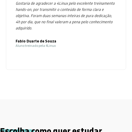
Gostaria de agradecer a 4Linux pelo excelente treinamento
hands-on, por transmitir o conteúdo de forma clara e
objetiva. Foram duas semanas inteiras de pura dedicação,
4h por dia, que no final valeram a pena pelo conhecimento
adquirido.
Fabio Duarte de Souza
Aluno treinado pela 4Linux
Escolha como quer estudar
OPÇÕES DE MATRÍCULA