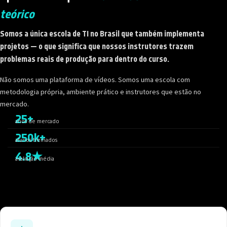
teórico
Somos a única escola de TI no Brasil que também implementa
projetos — o que significa que nossos instrutores trazem
problemas reais de produção para dentro do curso.
Não somos uma plataforma de vídeos. Somos uma escola com
metodologia própria, ambiente prático e instrutores que estão no
mercado.
25+
anos de mercado
250k+
alunos treinados
4.8★
avaliação média