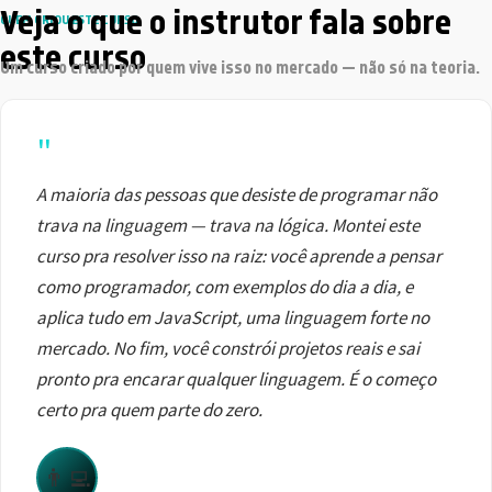
Veja o que o instrutor fala sobre
QUEM CRIOU ESTE CURSO
este curso
Um curso criado por quem vive isso no mercado — não só na teoria.
"
A maioria das pessoas que desiste de programar não
trava na linguagem — trava na lógica. Montei este
curso pra resolver isso na raiz: você aprende a pensar
como programador, com exemplos do dia a dia, e
aplica tudo em JavaScript, uma linguagem forte no
mercado. No fim, você constrói projetos reais e sai
pronto pra encarar qualquer linguagem. É o começo
certo pra quem parte do zero.
👨‍💻