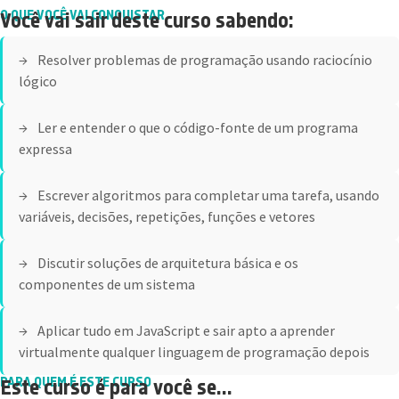
O QUE VOCÊ VAI CONQUISTAR
Você vai sair deste curso sabendo:
Resolver problemas de programação usando raciocínio
lógico
Ler e entender o que o código-fonte de um programa
expressa
Escrever algoritmos para completar uma tarefa, usando
variáveis, decisões, repetições, funções e vetores
Discutir soluções de arquitetura básica e os
componentes de um sistema
Aplicar tudo em JavaScript e sair apto a aprender
virtualmente qualquer linguagem de programação depois
PARA QUEM É ESTE CURSO
Este curso é para você se...