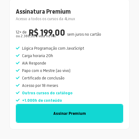
Assinatura Premium
Acesso a todos os cursos da 4Linux
R$ 199,00
12× de
sem juros no cartão
ou 2.388,00 a vista no Pix
Lógica Programação com JavaScript
Carga horaria 20h
AIA Responde
Papo com o Mestre (ao vivo)
Certificado de conclusão
Acesso por 18 meses
Outros cursos do catálogo
+1.000h de conteúdo
Assinar Premium