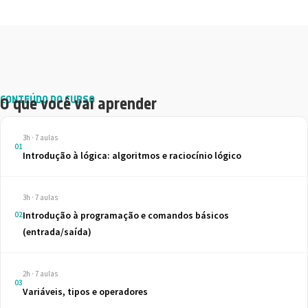
CONTEÚDO DO CURSO
O que você vai aprender
3h · 7 aulas
01
Introdução à lógica: algoritmos e raciocínio lógico
3h · 7 aulas
Introdução à programação e comandos básicos
02
(entrada/saída)
2h · 7 aulas
03
Variáveis, tipos e operadores