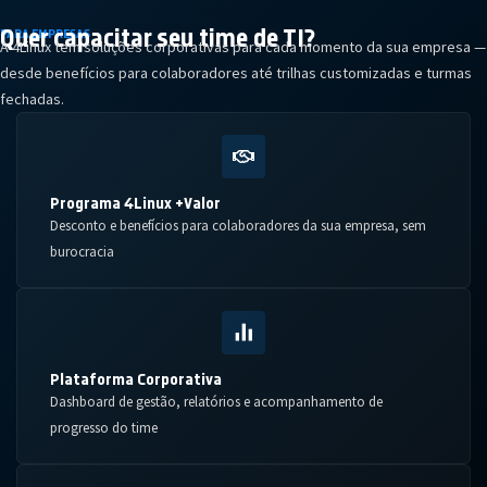
Quer capacitar seu
time de TI?
PARA EMPRESAS
A 4Linux tem soluções corporativas para cada momento da sua empresa —
desde benefícios para colaboradores até trilhas customizadas e turmas
fechadas.
Programa 4Linux +Valor
Desconto e benefícios para colaboradores da sua empresa, sem
burocracia
Plataforma Corporativa
Dashboard de gestão, relatórios e acompanhamento de
progresso do time