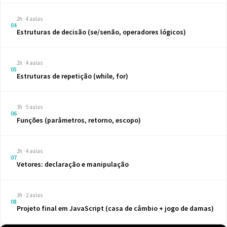
2h · 4 aulas
04
Estruturas de decisão (se/senão, operadores lógicos)
2h · 4 aulas
05
Estruturas de repetição (while, for)
3h · 5 aulas
06
Funções (parâmetros, retorno, escopo)
2h · 4 aulas
07
Vetores: declaração e manipulação
3h · 2 aulas
08
Projeto final em JavaScript (casa de câmbio + jogo de damas)