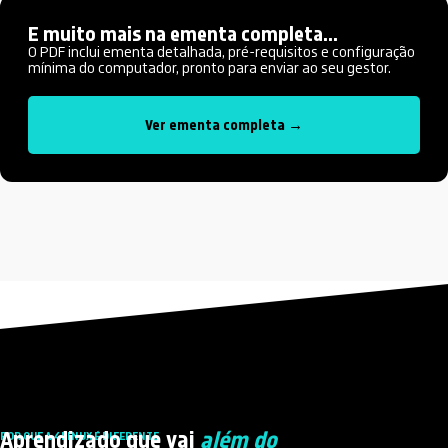
E muito mais na ementa completa...
O PDF inclui ementa detalhada, pré-requisitos e configuração
mínima do computador, pronto para enviar ao seu gestor.
Ver ementa completa →
Aprendizado que vai
além do
POR QUE A 4LINUX É DIFERENTE