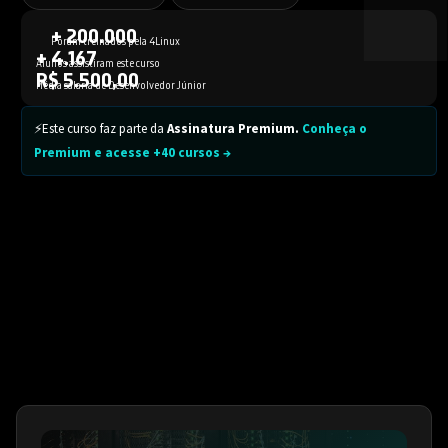
+ 200.000
Foram treinados pela 4Linux
+ 4.167
Alunos assistiram este curso
R$ 5.500,00
Média salaria de Desenvolvedor Júnior
⚡Este curso faz parte da
Assinatura Premium.
Conheça o
Premium e acesse +40 cursos →