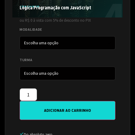
CONTAINER
Lógica Programação com JavaScript
ou R$ 0 à vista com 5% de desconto no PIX
MODALIDADE
TURMA
ADICIONAR AO CARRINHO
Do absoluto zero