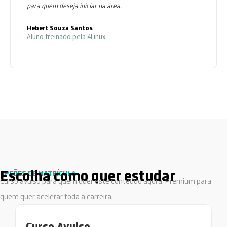
para quem deseja iniciar na área.
Hebert Souza Santos
Aluno treinado pela 4Linux
Escolha como quer estudar
OPÇÕES DE MATRÍCULA
Curso avulso para quem quer este conteúdo agora. Premium para
quem quer acelerar toda a carreira.
Curso Avulso