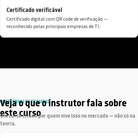
Certificado verificável
Certificado digital com QR code de verificação —
reconhecido pelas principais empresas de TI.
Veja o que o instrutor fala sobre
QUEM CRIOU ESTE CURSO
este curso
Um curso criado por quem vive isso no mercado — não só na
teoria.