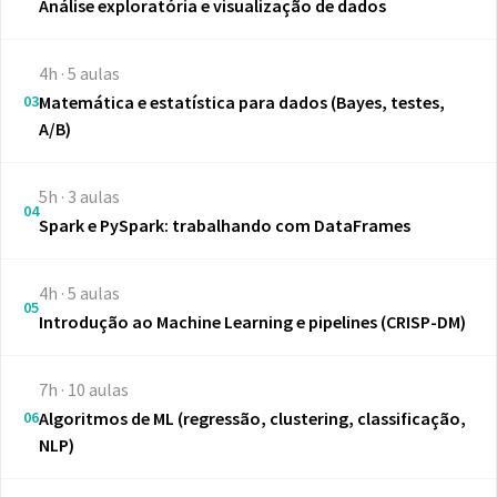
Análise exploratória e visualização de dados
4h · 5 aulas
03
Matemática e estatística para dados (Bayes, testes,
A/B)
5h · 3 aulas
04
Spark e PySpark: trabalhando com DataFrames
4h · 5 aulas
05
Introdução ao Machine Learning e pipelines (CRISP-DM)
7h · 10 aulas
06
Algoritmos de ML (regressão, clustering, classificação,
NLP)