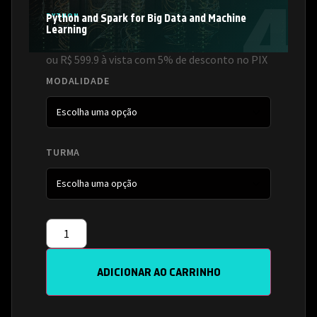
PYTHON
Python and Spark for Big Data and Machine
Learning
ou R$ 599.9 à vista com 5% de desconto no PIX
MODALIDADE
TURMA
ADICIONAR AO CARRINHO