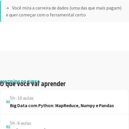
Você mira a carreira de dados (uma das que mais pagam)
e quer começar com o ferramental certo
CONTEÚDO DO CURSO
O que você vai aprender
5h · 10 aulas
01
Big Data com Python: MapReduce, Numpy e Pandas
5h · 6 aulas
02