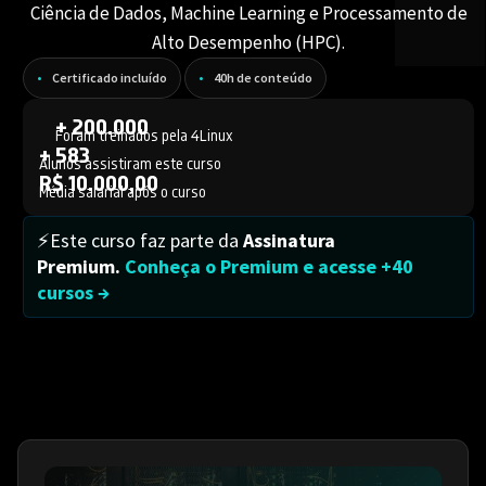
Ciência de Dados, Machine Learning e Processamento de
Alto Desempenho (HPC).
Certificado incluído
40h de conteúdo
+ 200.000
Foram treinados pela 4Linux
+ 583
Alunos assistiram este curso
R$ 10.000,00
Média salarial após o curso
⚡Este curso faz parte da
Assinatura
Premium.
Conheça o Premium e acesse +40
cursos →