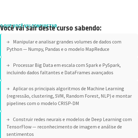
O QUE VOCÊ VAI CONQUISTAR
Você vai sair deste curso sabendo:
Manipular e analisar grandes volumes de dados com
Python — Numpy, Pandas e o modelo MapReduce
Processar Big Data em escala com Spark e PySpark,
incluindo dados faltantes e DataFrames avançados
Aplicar os principais algoritmos de Machine Learning
(regressão, clustering, SVM, Random Forest, NLP) e montar
pipelines com o modelo CRISP-DM
Construir redes neurais e modelos de Deep Learning com
TensorFlow — reconhecimento de imagem e análise de
sentimentos