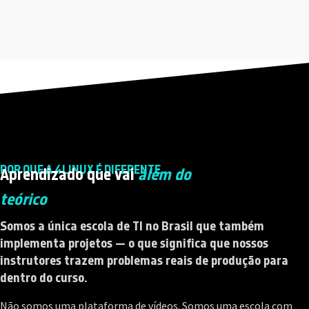
POR QUE A 4LINUX É DIFERENTE
Aprendizado que vai
além do
teórico
Somos a única escola de TI no Brasil que também
implementa projetos — o que significa que nossos
instrutores trazem problemas reais de produção para
dentro do curso.
Não somos uma plataforma de vídeos. Somos uma escola com