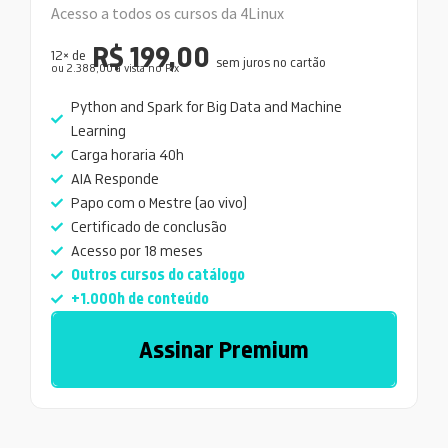
Acesso a todos os cursos da 4Linux
R$ 199,00
12× de
sem juros no cartão
ou 2.388,00 a vista no Pix
Python and Spark for Big Data and Machine
Learning
Carga horaria 40h
AIA Responde
Papo com o Mestre (ao vivo)
Certificado de conclusão
Acesso por 18 meses
Outros cursos do catálogo
+1.000h de conteúdo
Assinar Premium