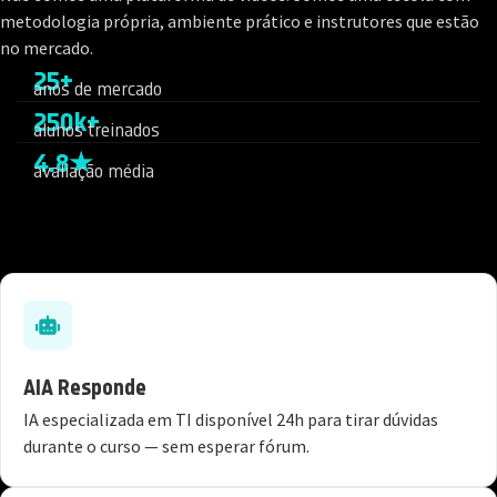
metodologia própria, ambiente prático e instrutores que estão
no mercado.
25+
anos de mercado
250k+
alunos treinados
4.8★
avaliação média
AIA Responde
IA especializada em TI disponível 24h para tirar dúvidas
durante o curso — sem esperar fórum.