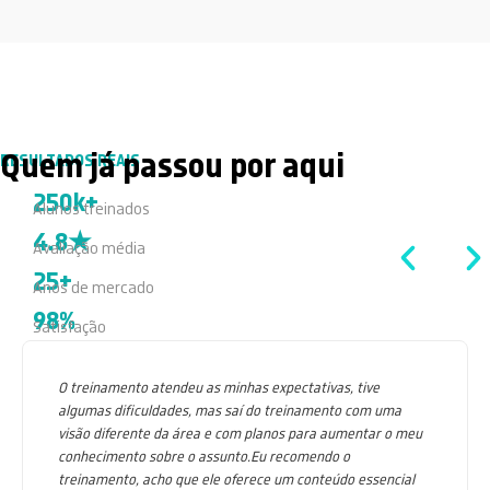
Quem já passou por aqui
RESULTADOS REAIS
250k+
Alunos treinados
4.8★
Avaliação média
25+
Anos de mercado
98%
Satisfação
O treinamento atendeu as minhas expectativas, tive
algumas dificuldades, mas saí do treinamento com uma
visão diferente da área e com planos para aumentar o meu
conhecimento sobre o assunto.Eu recomendo o
treinamento, acho que ele oferece um conteúdo essencial