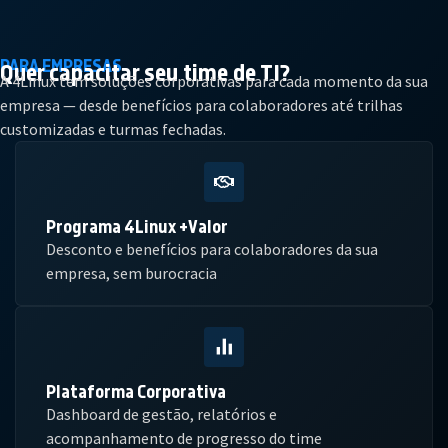
PARA EMPRESAS
Quer capacitar seu
time de TI?
A 4Linux tem soluções corporativas para cada momento da sua
empresa — desde benefícios para colaboradores até trilhas
customizadas e turmas fechadas.
Programa 4Linux +Valor
Desconto e benefícios para colaboradores da sua
empresa, sem burocracia
Plataforma Corporativa
Dashboard de gestão, relatórios e
acompanhamento de progresso do time