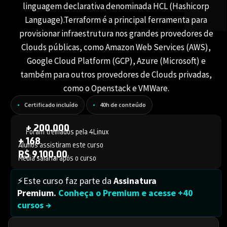
linguagem declarativa denominada HCL (Hashicorp
Language).Terraform é a principal ferramenta para
provisionar infraestrutura nos grandes provedores de
Clouds públicas, como Amazon Web Services (AWS),
Google Cloud Platform (GCP), Azure (Microsoft) e
também para outros provedores de Clouds privadas,
como o Openstack e VMWare.
Certificado incluído
40h de conteúdo
+ 200.000
Foram treinados pela 4Linux
+ 168
Alunos assistiram este curso
R$ 9.100,00
Média salarial após o curso
⚡Este curso faz parte da
Assinatura
Premium.
Conheça o Premium e acesse +40
cursos →