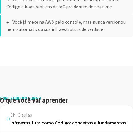
Código e boas práticas de IaC pra dentro do seu time
Você já mexe na AWS pelo console, mas nunca versionou
nem automatizou sua infraestrutura de verdade
CONTEÚDO DO CURSO
O que você vai aprender
3h · 3 aulas
01
Infraestrutura como Código: conceitos e fundamentos