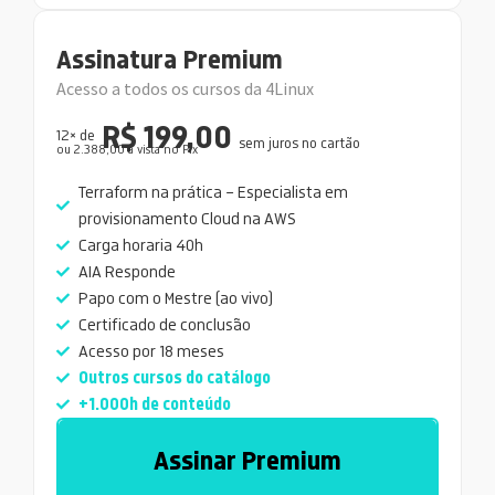
Assinatura Premium
Acesso a todos os cursos da 4Linux
R$ 199,00
12× de
sem juros no cartão
ou 2.388,00 a vista no Pix
Terraform na prática – Especialista em
provisionamento Cloud na AWS
Carga horaria 40h
AIA Responde
Papo com o Mestre (ao vivo)
Certificado de conclusão
Acesso por 18 meses
Outros cursos do catálogo
+1.000h de conteúdo
Assinar Premium