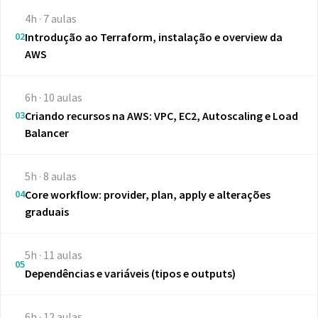
4h · 7 aulas
02
Introdução ao Terraform, instalação e overview da
AWS
6h · 10 aulas
03
Criando recursos na AWS: VPC, EC2, Autoscaling e Load
Balancer
5h · 8 aulas
04
Core workflow: provider, plan, apply e alterações
graduais
5h · 11 aulas
05
Dependências e variáveis (tipos e outputs)
6h · 12 aulas