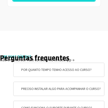
Perguntas frequentes
TIRE SUAS DÚVIDAS
Não encontrou?
Fale conosco no WhatsApp →
POR QUANTO TEMPO TENHO ACESSO AO CURSO?
PRECISO INSTALAR ALGO PARA ACOMPANHAR O CURSO?
COMO FUNCIONA O SUPORTE DURANTE O CURSO?