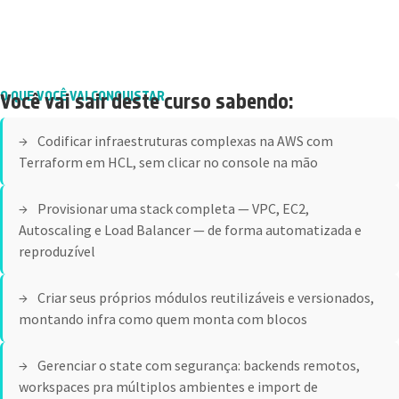
O QUE VOCÊ VAI CONQUISTAR
Você vai sair deste curso sabendo:
Codificar infraestruturas complexas na AWS com
Terraform em HCL, sem clicar no console na mão
Provisionar uma stack completa — VPC, EC2,
Autoscaling e Load Balancer — de forma automatizada e
reproduzível
Criar seus próprios módulos reutilizáveis e versionados,
montando infra como quem monta com blocos
Gerenciar o state com segurança: backends remotos,
workspaces pra múltiplos ambientes e import de