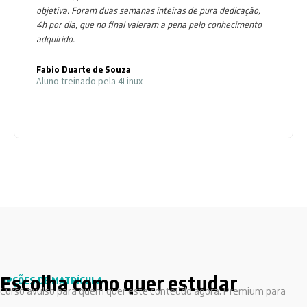
objetiva. Foram duas semanas inteiras de pura dedicação,
4h por dia, que no final valeram a pena pelo conhecimento
adquirido.
Fabio Duarte de Souza
Aluno treinado pela 4Linux
Escolha como quer estudar
OPÇÕES DE MATRÍCULA
Curso avulso para quem quer este conteúdo agora. Premium para