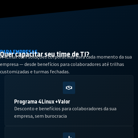
PARA EMPRESAS
Quer capacitar seu
time de TI?
A 4Linux tem soluções corporativas para cada momento da sua
empresa — desde benefícios para colaboradores até trilhas
customizadas e turmas fechadas.
Programa 4Linux +Valor
Desconto e benefícios para colaboradores da sua
empresa, sem burocracia