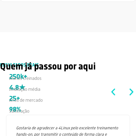
Quem já passou por aqui
RESULTADOS REAIS
250k+
Alunos treinados
4.8★
Avaliação média
25+
Anos de mercado
98%
Satisfação
Gostaria de agradecer a 4Linux pelo excelente treinamento
hands-on, por transmitir o conteúdo de forma clara e