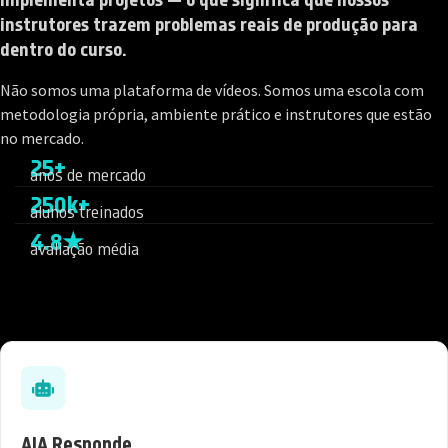
instrutores trazem problemas reais de produção para
dentro do curso.
Não somos uma plataforma de vídeos. Somos uma escola com
metodologia própria, ambiente prático e instrutores que estão
no mercado.
25+
anos de mercado
250k+
alunos treinados
4.8★
avaliação média
AIA Responde