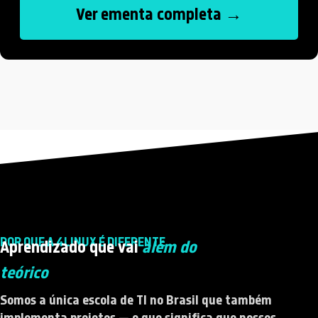
Ver ementa completa →
POR QUE A 4LINUX É DIFERENTE
Aprendizado que vai
além do
teórico
Somos a única escola de TI no Brasil que também
implementa projetos — o que significa que nossos