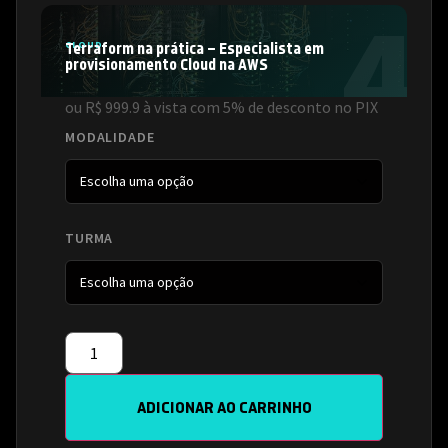
CLOUD
Terraform na prática – Especialista em
provisionamento Cloud na AWS
ou R$ 999.9 à vista com 5% de desconto no PIX
MODALIDADE
TURMA
ADICIONAR AO CARRINHO