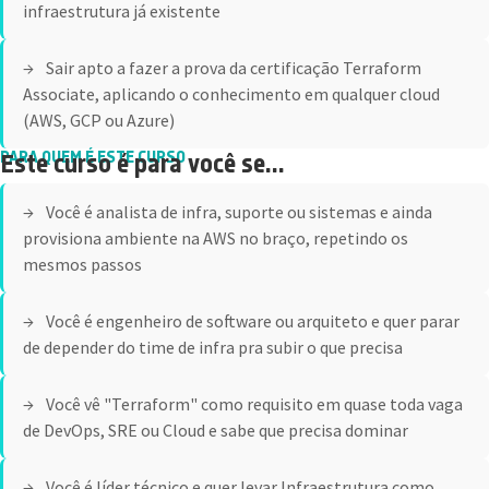
infraestrutura já existente
Sair apto a fazer a prova da certificação Terraform
Associate, aplicando o conhecimento em qualquer cloud
(AWS, GCP ou Azure)
PARA QUEM É ESTE CURSO
Este curso é para você se...
Você é analista de infra, suporte ou sistemas e ainda
provisiona ambiente na AWS no braço, repetindo os
mesmos passos
Você é engenheiro de software ou arquiteto e quer parar
de depender do time de infra pra subir o que precisa
Você vê "Terraform" como requisito em quase toda vaga
de DevOps, SRE ou Cloud e sabe que precisa dominar
Você é líder técnico e quer levar Infraestrutura como