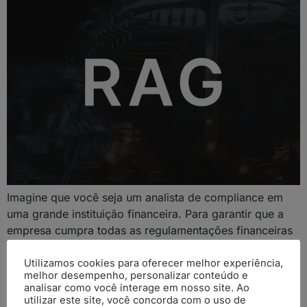
Imagine que você seja um analista de compliance em
uma grande instituição financeira. Para garantir que a
empresa cumpra todas as regulamentações financeiras
vigentes, você precisa acessar constantemente uma
série de documentos sigilosos: relatórios de auditoria,
Utilizamos cookies para oferecer melhor experiência,
melhor desempenho, personalizar conteúdo e
transações bancárias detalhadas, comunicações
analisar como você interage em nosso site. Ao
internas, contratos em formatos diversos (PDF, XML,
utilizar este site, você concorda com o uso de