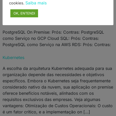
HTML), além de planilhas complexas e dados sensíveis
Saiba mais
cookies.
[…]
OK, ENTENDI
Banco de Dados em Cloud
PostgreSQL On Premise: Prós: Contras: PostgreSQL
como Serviço no GCP Cloud SQL: Prós: Contras:
PostgreSQL como Serviço na AWS RDS: Prós: Contras:
Kubernetes
A escolha da arquitetura Kubernetes adequada para sua
organização depende das necessidades e objetivos
específicos. Embora o Kubernetes seja frequentemente
considerado nativo da nuvem, sua aplicação on premise
oferece benefícios notáveis, alinhados com os
requisitos exclusivos das empresas. Veja algumas
vantagens: Otimização de Custos Operacionais: O custo
é um fator crítico, e a implementação on […]