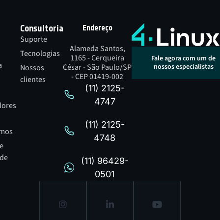
Consultoria
Endereço
Suporte
Alameda Santos,
Tecnologias
1165 - Cerqueira
Fale agora com um de
a
César - São Paulo/SP
nossos especialistas
Nossos
- CEP 01419-002
clientes
(11) 2125-
4747
dores
(11) 2125-
mos
4748
de
ade
(11) 96429-
0501