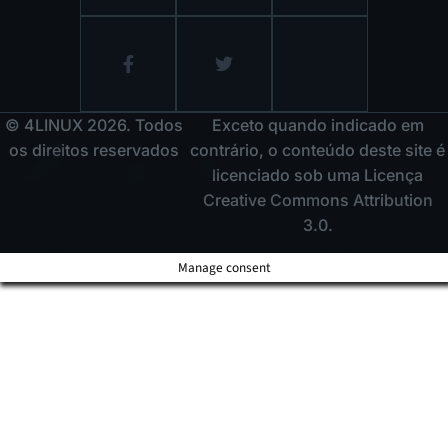
© 4LINUX 2026. Todos
Exceto quando indicado em
os direitos reservados
contrário, o conteúdo deste site é
licenciado sob uma Licença
Creative Commons Attribution
3.0.
Manage consent