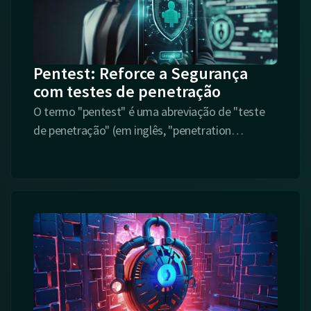
Pentest: Reforce a Segurança
com testes de penetração
O termo "pentest" é uma abreviação de "teste
de penetração" (em inglês, "penetration
is
testing"), e na área de segurança cibernética,
refere-se a um processo controlado e autorizado
de avaliação da segurança de um sistema de
computador, rede ou aplicação, com o objetivo
de identificar vulnerabilidades e fraquezas que
poderiam ser exploradas por invasores.