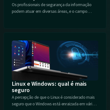
Os profissionais de segurança da informação
podem atuar em diversas áreas, e o campo
is
oferece uma variedade de especializações de
acordo com os interesses e objetivos de carreira.
Linux e Windows: qual é mais
seguro
A percepção de que o Linux é considerado mais
seguro que o Windows está enraizada em vários
is