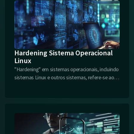
Hardening Sistema Operacional
Linux
"Hardening" em sistemas operacionais, incluindo
sistemas Linux e outros sistemas, refere-se ao
is
processo de tornar um sistema mais seguro,
reduzindo sua superfície de ataque e
fortalecendo suas defesas contra ameaças
cibernéticas.