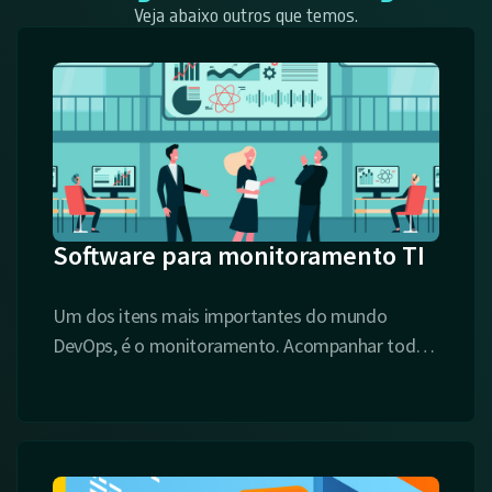
Veja abaixo outros que temos.
Software para monitoramento TI
Um dos itens mais importantes do mundo
DevOps, é o monitoramento. Acompanhar todo
is
o ciclo de vida da aplicação em produção,
encontrar defeitos, visualizar problemas e
antecipá-los.