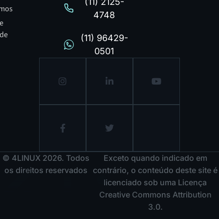
(11) 2125-
mos
4748
de
ade
(11) 96429-
0501
© 4LINUX 2026. Todos
Exceto quando indicado em
os direitos reservados
contrário, o conteúdo deste site é
licenciado sob uma Licença
Creative Commons Attribution
3.0.