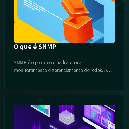
O que é SNMP
SNMP é o protocolo padrão para
monitoramento e gerenciamento de redes. A
is
sigla SNMP é um acrônimo para “Simple
Network Management Protocol” ou “Protocolo
Simples de gerenciamento de redes”.