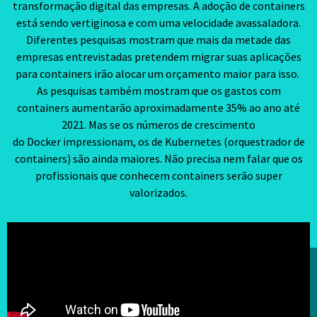
transformação digital das empresas. A adoção de containers
está sendo vertiginosa e com uma velocidade avassaladora.
Diferentes pesquisas mostram que mais da metade das
empresas entrevistadas pretendem migrar suas aplicações
para containers irão alocar um orçamento maior para isso.
As pesquisas também mostram que os gastos com
containers aumentarão aproximadamente 35% ao ano até
2021. Mas se os números de crescimento
do Docker impressionam, os de Kubernetes (orquestrador de
containers) são ainda maiores. Não precisa nem falar que os
profissionais que conhecem containers serão super
valorizados.