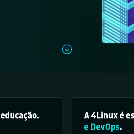
a educação.
A 4Linux é e
e DevOps
.