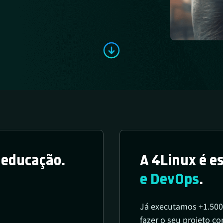
a educação.
A 4Linux é e
e DevOps
.
Já executamos +1.500
fazer o seu projeto co