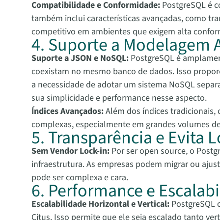
Compatibilidade e Conformidade:
PostgreSQL é co
também inclui características avançadas, como tra
competitivo em ambientes que exigem alta confor
4. Suporte a Modelagem 
Suporte a JSON e NoSQL:
PostgreSQL é amplament
coexistam no mesmo banco de dados. Isso proporc
a necessidade de adotar um sistema NoSQL separ
sua simplicidade e performance nesse aspecto.
Índices Avançados:
Além dos índices tradicionais,
complexas, especialmente em grandes volumes de da
5. Transparência e Evita L
Sem Vendor Lock-in:
Por ser open source, o Postg
infraestrutura. As empresas podem migrar ou ajus
pode ser complexa e cara.
6. Performance e Escalab
Escalabilidade Horizontal e Vertical:
PostgreSQL of
Citus. Isso permite que ele seja escalado tanto v