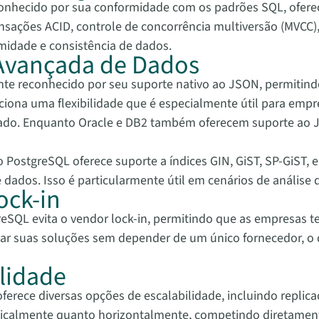
nhecido por sua conformidade com os padrões SQL, oferec
nsações ACID, controle de concorrência multiversão (MVCC)
midade e consistência de dados.
Avançada de Dados
e reconhecido por seu suporte nativo ao JSON, permitindo
iona uma flexibilidade que é especialmente útil para emp
ado. Enquanto Oracle e DB2 também oferecem suporte ao J
 o PostgreSQL oferece suporte a índices GIN, GiST, SP-GiST,
dos. Isso é particularmente útil em cenários de análise d
ock-in
reSQL evita o vendor lock-in, permitindo que as empresas t
tar suas soluções sem depender de um único fornecedor, o 
ilidade
erece diversas opções de escalabilidade, incluindo replica
erticalmente quanto horizontalmente, competindo diretamen