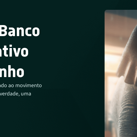
 Banco
tivo
enho
iado ao movimento
a verdade, uma