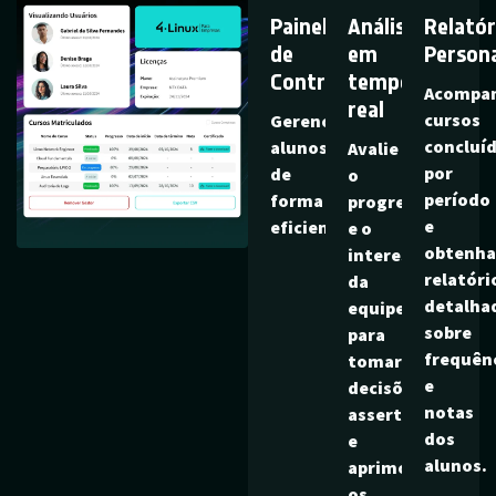
Painel
Análise
Relatór
de
em
Person
Controle:
tempo
Acompa
real
cursos
Gerencie
concluí
alunos
Avalie
por
de
o
período
forma
progresso
e
eficiente
e o
obtenh
interesse
relatóri
da
detalha
equipe
sobre
para
frequên
tomar
e
decisões
notas
assertivas
dos
e
alunos.
aprimorar
os